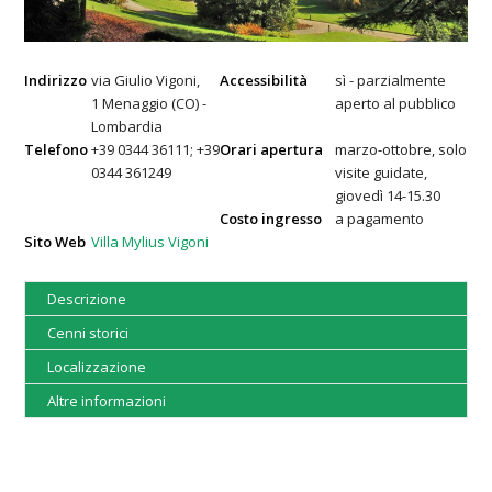
Indirizzo
via Giulio Vigoni,
Accessibilità
sì - parzialmente
1 Menaggio (CO) -
aperto al pubblico
Lombardia
Telefono
+39 0344 36111; +39
Orari apertura
marzo-ottobre, solo
0344 361249
visite guidate,
giovedì 14-15.30
Costo ingresso
a pagamento
Sito Web
Villa Mylius Vigoni
Descrizione
Cenni storici
Localizzazione
Altre informazioni