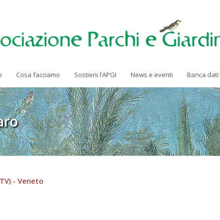
o
Cosa facciamo
Sostieni l’APGI
News e eventi
Banca dati
aro
TV) - Veneto