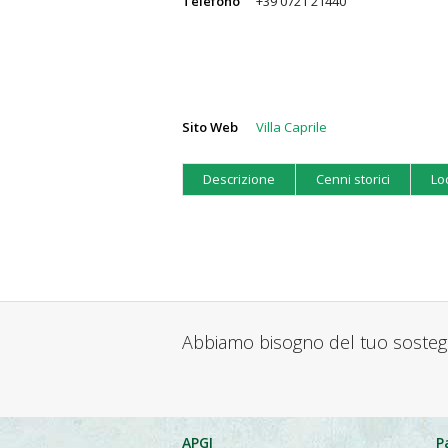
Telefono
+39 0721 21440
Sito Web
Villa Caprile
Descrizione
Cenni storici
Lo
Abbiamo bisogno del tuo soste
APGI
P