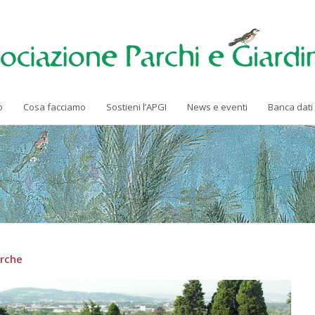
o
Cosa facciamo
Sostieni l’APGI
News e eventi
Banca dati
arche