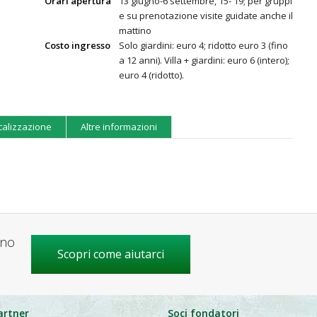
Orari apertura
13 giugno-6 settembre, 15- 19; per gruppi
e su prenotazione visite guidate anche il
mattino
Costo ingresso
Solo giardini: euro 4; ridotto euro 3 (fino
a 12 anni). Villa + giardini: euro 6 (intero);
euro 4 (ridotto).
calizzazione
Altre informazioni
gno
Scopri come aiutarci
artner
Soci fondatori