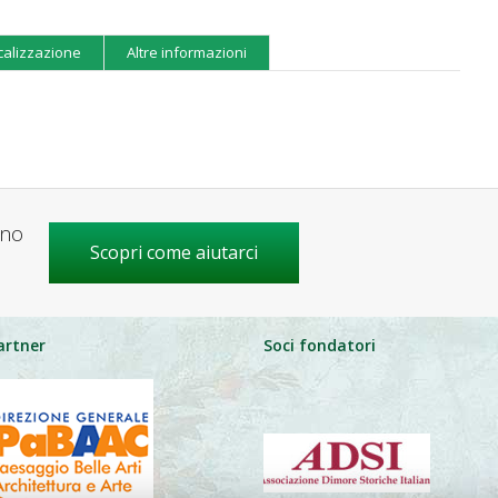
calizzazione
Altre informazioni
gno
Scopri come aiutarci
artner
Soci fondatori