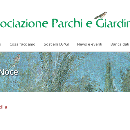
o
Cosa facciamo
Sostieni l’APGI
News e eventi
Banca dati
 Noce
ilia