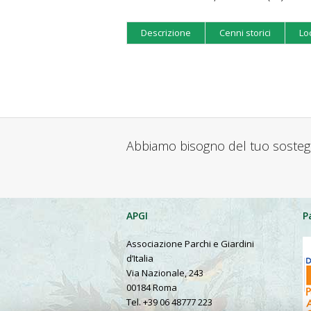
Descrizione
Cenni storici
Lo
Abbiamo bisogno del tuo soste
APGI
P
Associazione Parchi e Giardini
d’Italia
Via Nazionale, 243
00184 Roma
Tel. +39 06 48777 223