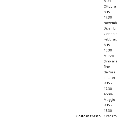
al 31
Ottobre
8.15 -
17.30.
Novemb
Dicembr
Gennaio
Febbrai
8.15 -
16.30.
Marzo
(fino all
fine
dell’ora
solare)
8.15 -
17.30.
Aprile,
Maggio
8.15 -
18.30.
Costo ingresso
Gratuito