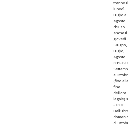
tranne il
lunedì.
Luglio e
agosto
chiuso
anche il
giovedì.
Giugno,
Luglio,
Agosto
8.15-19.
Settemb
e Ottob
(fino all
fine
dell’ora
legale) 8
- 18.30.
Dall’ult
domeni
di Ottob