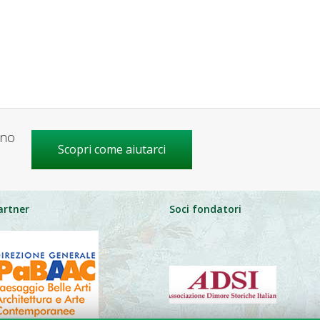
gno
Scopri come aiutarci
artner
Soci fondatori