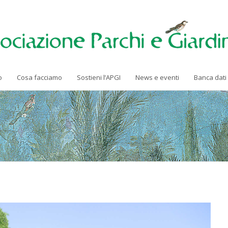
o
Cosa facciamo
Sostieni l’APGI
News e eventi
Banca dati