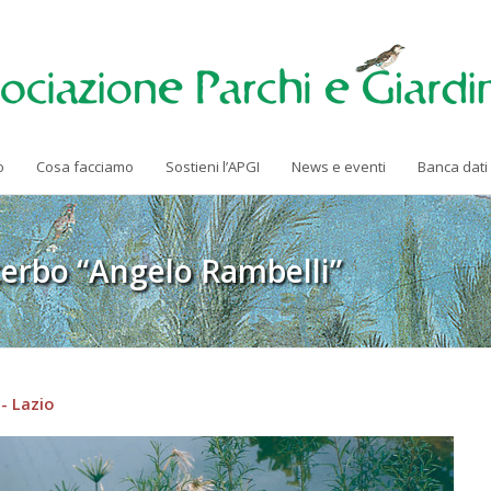
o
Cosa facciamo
Sostieni l’APGI
News e eventi
Banca dati
terbo “Angelo Rambelli”
- Lazio