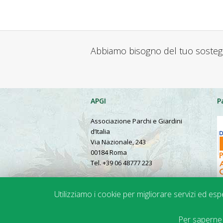
Abbiamo bisogno del tuo soste
APGI
P
Associazione Parchi e Giardini
d’Italia
Via Nazionale, 243
00184 Roma
Tel. +39 06 48777 223
Presentation in English
Utilizziamo i cookie per migliorare servizi ed es
© 2014-2024 APGI |
Trasparenza
• Privacy 
Per saperne d