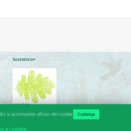
Sostenitori
ito si acconsente all'uso dei cookie.
Continua
cy e i cookie