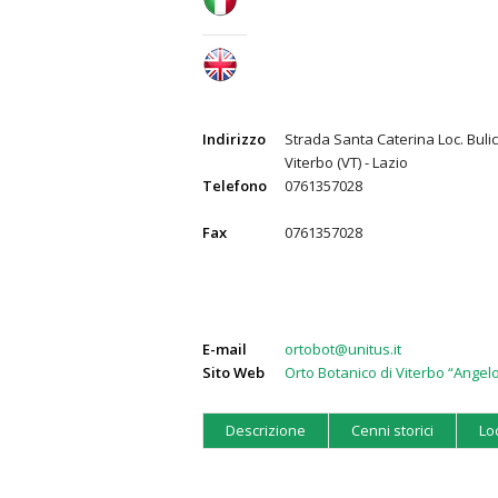
Indirizzo
Strada Santa Caterina Loc. Bul
Viterbo (VT) - Lazio
Telefono
0761357028
Fax
0761357028
E-mail
ortobot@unitus.it
Sito Web
Orto Botanico di Viterbo “Angel
Descrizione
Cenni storici
Lo