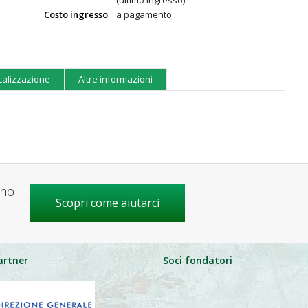
(ultimo ingresso)
Costo ingresso
a pagamento
calizzazione
Altre informazioni
gno
Scopri come aiutarci
artner
Soci fondatori