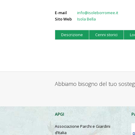
E-mail
info@isoleborromee.it
Sito Web
Isola Bella
Descrizione
Cenni storici
Lo
Abbiamo bisogno del tuo soste
APGI
P
Associazione Parchi e Giardini
d’Italia