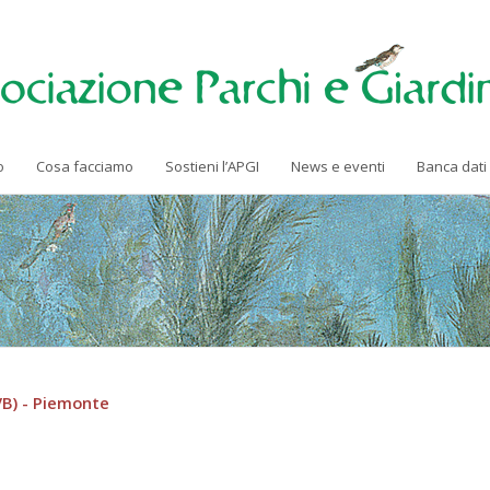
o
Cosa facciamo
Sostieni l’APGI
News e eventi
Banca dati
(VB) - Piemonte