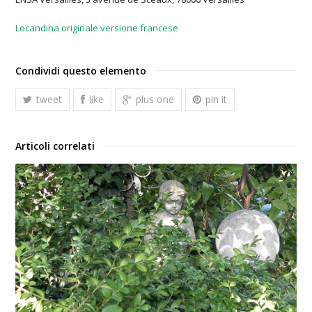
Locandina originale versione francese
Condividi questo elemento
tweet
like
plus one
pin it
Articoli correlati