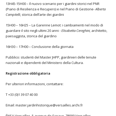
13H45-15H00 – Il nuovo scenario per i giardini storici nel PNR
(Piano di Resilienza e Recupero) e nel Piano di Gestione-
Alberta
Campitelli
, storica dell’arte dei giardini
15H00 – 16H25 – La Garenne Lemot: i cambiamenti nel modo di
guardare il sito negli ultimi 20 anni -
Elisabetta Cereghini,
architetto,
paesaggista, storica del giardino
16H30 – 17H00 – Conclusione della giornata
Pubblico: studenti del Master JHPP, giardinieri delle tenute
nazionali e dipendenti del Ministero della Cultura.
Registrazione obbligatoria
Per ulteriori informazioni, contattare:
T +33 (0)1 39 07 40 00
Email: master.jardinhistorique@versailles.archi.fr
ÉNSA Versailles, 5 avenue de Sceaux, 78000 Versailles