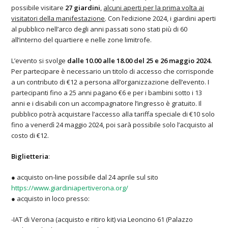
possibile visitare
27 giardini
,
alcuni aperti per la prima volta ai
visitatori della manifestazione
. Con l’edizione 2024, i giardini aperti
al pubblico nell’arco degli anni passati sono stati più di 60
all’interno del quartiere e nelle zone limitrofe.
L’evento si svolge
dalle 10.00 alle 18.00 del 25 e 26 maggio 2024.
Per partecipare è necessario un titolo di accesso che corrisponde
a un contributo di €12 a persona all’organizzazione dell’evento. I
partecipanti fino a 25 anni pagano €6 e per i bambini sotto i 13
anni e i disabili con un accompagnatore l’ingresso è gratuito. Il
pubblico potrà acquistare l’accesso alla tariffa speciale di €10 solo
fino a venerdì 24 maggio 2024, poi sarà possibile solo l’acquisto al
costo di €12.
Biglietteria
:
● acquisto on-line possibile dal 24 aprile sul sito
https://www.giardiniapertiverona.org/
● acquisto in loco presso:
-IAT di Verona (acquisto e ritiro kit) via Leoncino 61 (Palazzo