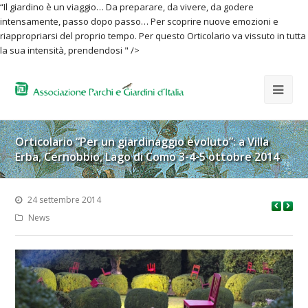
“Il giardino è un viaggio… Da preparare, da vivere, da godere
intensamente, passo dopo passo… Per scoprire nuove emozioni e
riappropriarsi del proprio tempo. Per questo Orticolario va vissuto in tutta
la sua intensità, prendendosi " />
Orticolario “Per un giardinaggio evoluto”: a Villa
Erba, Cernobbio, Lago di Como 3-4-5 ottobre 2014
24 settembre 2014
News