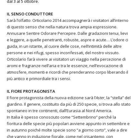
dal 3 al 5 ottobre.
IL SENSO CONDUTTORE
Sarà l’olfatto: Orticolario 2014 accompagnerà i visitatori all’interno
di questo senso che nella natura trova ampia espressione.
Annusare Sentire Odorare Percepire. Dalle gradazioni tenui, lievi
e leggere, a quelle penetranti, robuste, aspre e acute… L’odore ci
guida, in un istante, al cuore delle cose, nell’intimità delle altre
persone e nei rifugi, spesso inconfessati, del nostro vissuto.
Orticolario farà vivere ai visitatori un viaggio nella percezione di
aromi e fragranze nell’aria e tra le essenze, nell’evocazione di
atmosfere, momenti e ricordi che prenderanno corpo liberando il
più antico e primordiale tra i sensi.
IL FIORE PROTAGONISTA
Il fiore protagonista della nuova edizione sarà l’
Aster
, la “stella” del
giardino. Il genere, costituito da più di 250 specie, si trova allo stato
spontaneo in tre continenti, dall’Eurasia al Nord America.
In Italia è spesso conosciuto come “Settembrino” perché la
fioritura delle specie più popolari avviene appunto in settembre e
in autunno poiché molte specie sono “a giorno corto”, vale a dire
che vanno in induzione fiorale, come nel crisantemo, con