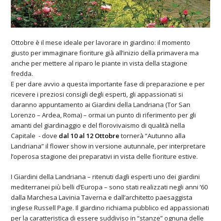
Ottobre è il mese ideale per lavorare in giardino: il momento
giusto per immaginare fioriture già all’inizio della primavera ma
anche per mettere al riparo le piante in vista della stagione
fredda.
E per dare avvio a questa importante fase di preparazione e per
ricevere i preziosi consigli degli esperti, gli appassionati si
daranno appuntamento ai Giardini della Landriana (Tor San
Lorenzo – Ardea, Roma) – ormai un punto di riferimento per gli
amanti del giardinaggio e del florovivaismo di qualità nella
Capitale - dove
dal 10 al 12 Ottobre
tornerà “Autunno alla
Landriana” il flower show in versione autunnale, per interpretare
l’operosa stagione dei preparativi in vista delle fioriture estive.
I Giardini della Landriana – ritenuti dagli esperti uno dei giardini
mediterranei più belli d’Europa – sono stati realizzati negli anni ’60
dalla Marchesa Lavinia Taverna e dall’architetto paesaggista
inglese Russell Page. Il giardino richiama pubblico ed appassionati
per la caratteristica di essere suddiviso in “stanze” ognuna delle