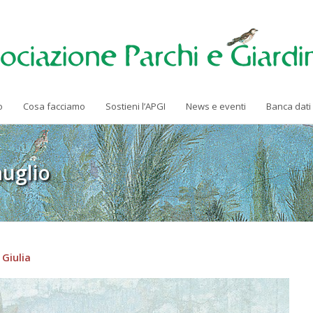
o
Cosa facciamo
Sostieni l’APGI
News e eventi
Banca dati
auglio
 Giulia