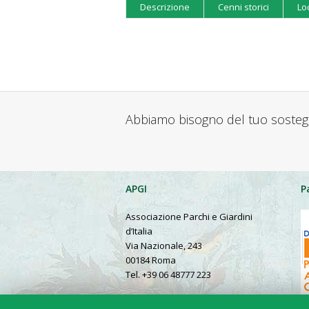
Descrizione
Cenni storici
Lo
Abbiamo bisogno del tuo soste
APGI
P
Associazione Parchi e Giardini
d’Italia
Via Nazionale, 243
00184 Roma
Tel. +39 06 48777 223
Presentation in English