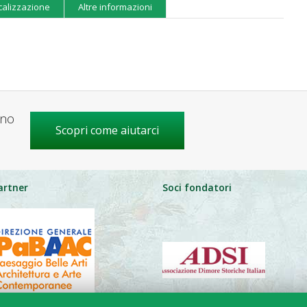
calizzazione
Altre informazioni
gno
Scopri come aiutarci
artner
Soci fondatori