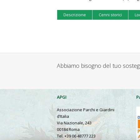
Descrizione
Cenni storici
Lo
Abbiamo bisogno del tuo soste
APGI
P
Associazione Parchi e Giardini
d’Italia
Via Nazionale, 243
00184 Roma
Tel. +39 06 48777 223