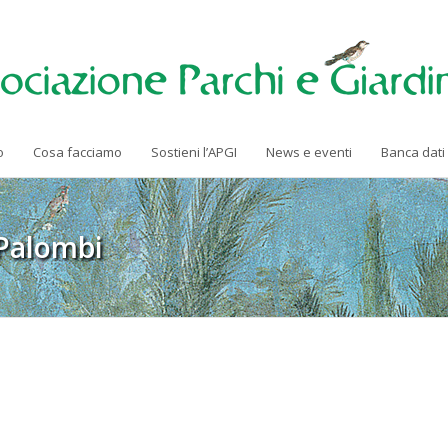
o
Cosa facciamo
Sostieni l’APGI
News e eventi
Banca dati
i Palombi