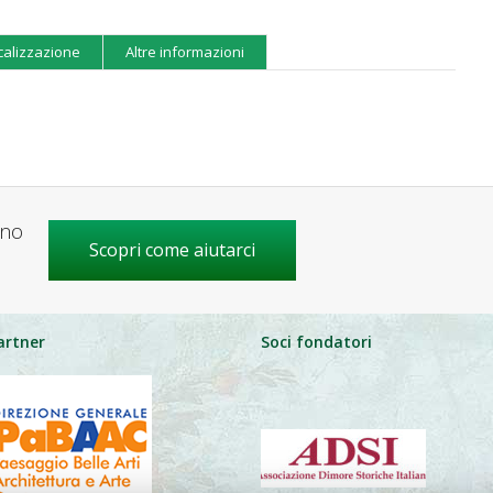
calizzazione
Altre informazioni
gno
Scopri come aiutarci
artner
Soci fondatori