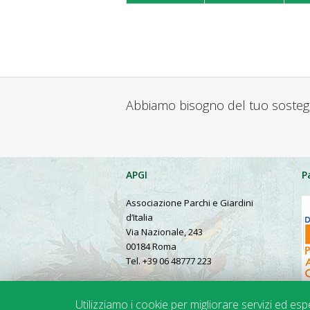
Abbiamo bisogno del tuo soste
APGI
P
Associazione Parchi e Giardini
d’Italia
Via Nazionale, 243
00184 Roma
Tel. +39 06 48777 223
Presentation in English
Utilizziamo i cookie per migliorare servizi ed es