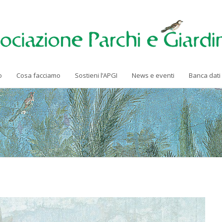
o
Cosa facciamo
Sostieni l’APGI
News e eventi
Banca dati