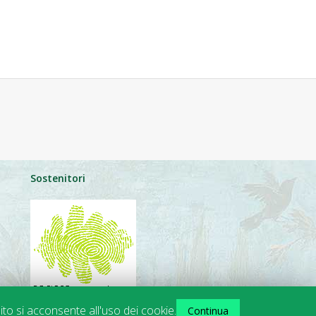
Sostenitori
ito si acconsente all'uso dei cookie.
Continua