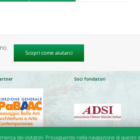
gno
Scopri come aiutarci
artner
Soci fondatori
perienza dei visitatori. Proseguendo nella navigazione di questo s