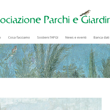
o
Cosa facciamo
Sostieni l’APGI
News e eventi
Banca dati