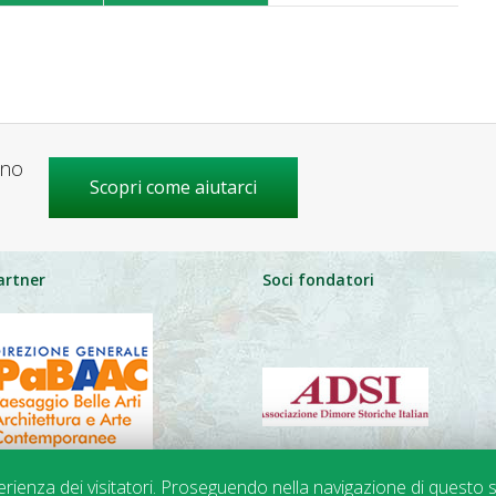
gno
Scopri come aiutarci
artner
Soci fondatori
perienza dei visitatori. Proseguendo nella navigazione di questo s