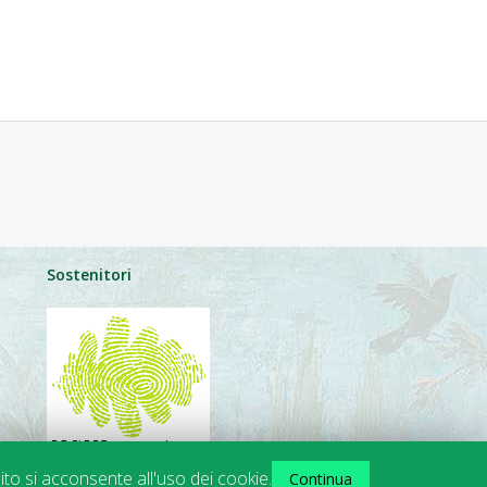
Sostenitori
ito si acconsente all'uso dei cookie.
Continua