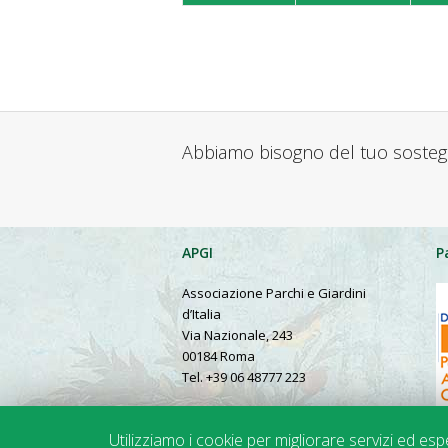
Abbiamo bisogno del tuo soste
APGI
P
Associazione Parchi e Giardini
d’Italia
Via Nazionale, 243
00184 Roma
Tel. +39 06 48777 223
Presentation in English
Utilizziamo i cookie per migliorare servizi ed es