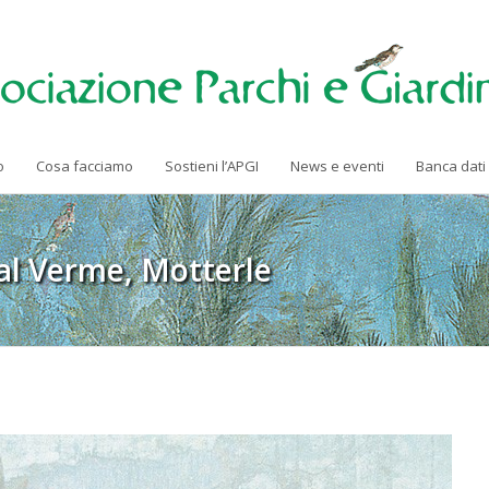
o
Cosa facciamo
Sostieni l’APGI
News e eventi
Banca dati
 Dal Verme, Motterle