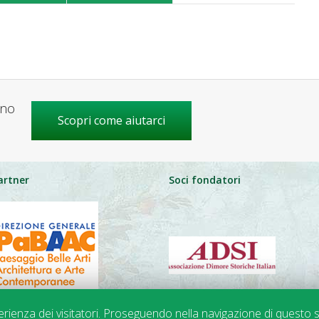
gno
Scopri come aiutarci
artner
Soci fondatori
perienza dei visitatori. Proseguendo nella navigazione di questo s