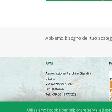
Abbiamo bisogno del tuo soste
APGI
P
Associazione Parchi e Giardini
d’Italia
Via Nazionale, 243
00184 Roma
Tel. +39 06 48777 223
Presentation in English
Utilizziamo i cookie per migliorare servizi ed es