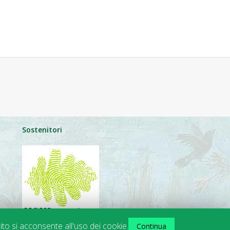
Sostenitori
ito si acconsente all'uso dei cookie.
Continua