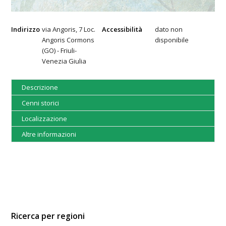
Indirizzo
via Angoris, 7 Loc.
Accessibilità
dato non
Angoris Cormons
disponibile
(GO) - Friuli-
Venezia Giulia
Descrizione
Cenni storici
Localizzazione
Altre informazioni
Ricerca per regioni