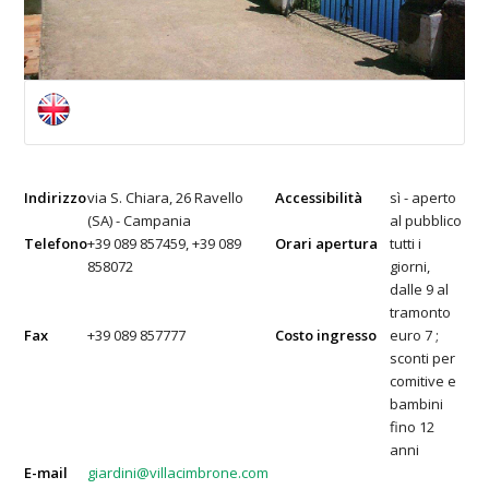
Indirizzo
via S. Chiara, 26 Ravello
Accessibilità
sì - aperto
(SA) - Campania
al pubblico
Telefono
+39 089 857459, +39 089
Orari apertura
tutti i
858072
giorni,
dalle 9 al
tramonto
Fax
+39 089 857777
Costo ingresso
euro 7 ;
sconti per
comitive e
bambini
fino 12
anni
E-mail
giardini@villacimbrone.com