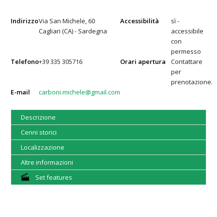
Indirizzo
Via San Michele, 60
Accessibilità
sì -
Cagliari (CA) - Sardegna
accessibile
con
permesso
Telefono
+39 335 305716
Orari apertura
Contattare
per
prenotazione.
E-mail
carboni.michele@gmail.com
Descrizione
Cenni storici
Localizzazione
Altre informazioni
Set features