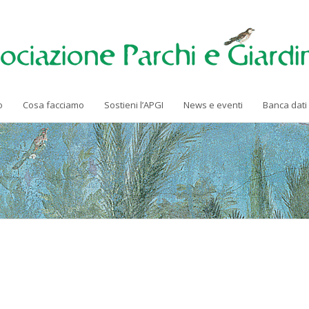
o
Cosa facciamo
Sostieni l’APGI
News e eventi
Banca dati