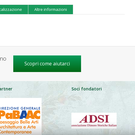
calizzazione
Altre informazioni
gno
Scopri come aiutarci
artner
Soci fondatori