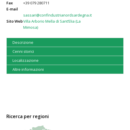
Fax
+39 079 280711
E-mail
sassari@confindustrianordsardegna.it
Sito Web
Villa Arborio Mella di Sant’Elia (La
Mimosa)
Descrizione
Cenni storici
Localizzazione
Altre informazioni
Ricerca per regioni