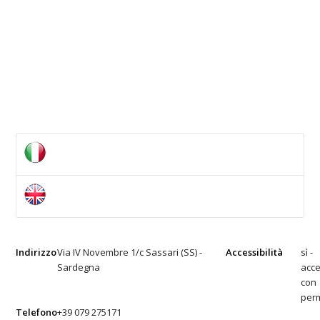
Indirizzo
Via IV Novembre 1/c Sassari (SS) -
Accessibilità
sì -
Sardegna
acce
con
per
Telefono
+39 079 275171