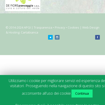
© 2014-2024 APGI |
Trasparenza
• Privacy • Cookies | Web Design
& Hosting:
Cartabianca
Utilizziamo i cookie per migliorare servizi ed esperienza de
visitatori. Proseguendo nella navigazione di questo sito si
acconsente all'uso dei cookie.
Continua