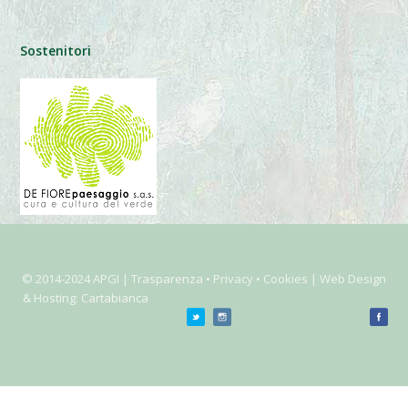
Sostenitori
© 2014-2024 APGI |
Trasparenza
• Privacy • Cookies | Web Design
& Hosting:
Cartabianca