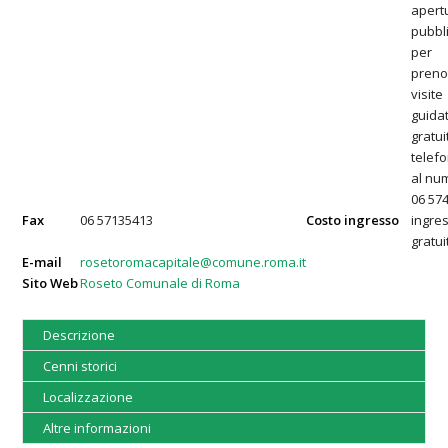
apert
pubbl
per
preno
visite
guidat
gratuit
telef
al nu
06 57
Fax
06 57135413
Costo ingresso
ingre
gratui
E-mail
rosetoromacapitale@comune.roma.it
Sito Web
Roseto Comunale di Roma
Descrizione
Cenni storici
Localizzazione
Altre informazioni