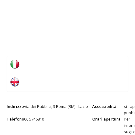
Indirizzo
via dei Pubblici, 3 Roma (RM) - Lazio
Accessibilità
sì - a
pubbl
Telefono
06 5746810
Orari apertura
Per
infor
sugli 