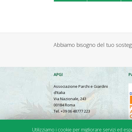
Abbiamo bisogno del tuo soste
APGI
P
Associazione Parchi e Giardini
d’Italia
Via Nazionale, 243
00184 Roma
Tel. +39 06 48777 223
Presentation in English
Utilizziamo i cookie per migliorare servizi ed es