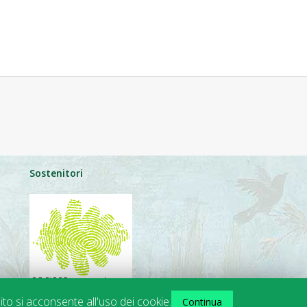
Sostenitori
ito si acconsente all'uso dei cookie.
Continua