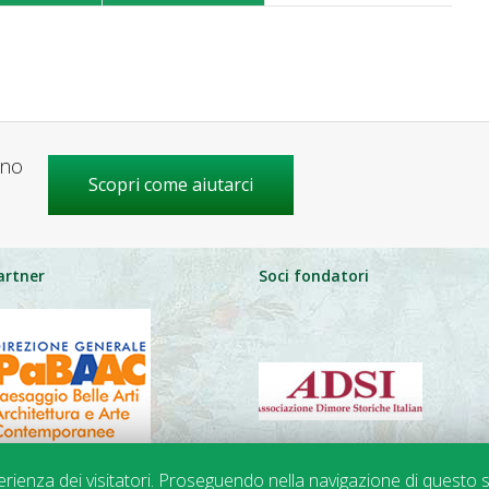
gno
Scopri come aiutarci
artner
Soci fondatori
perienza dei visitatori. Proseguendo nella navigazione di questo s