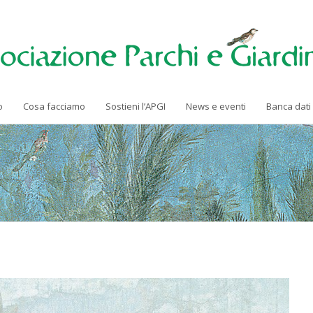
o
Cosa facciamo
Sostieni l’APGI
News e eventi
Banca dati