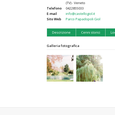
(TV) - Veneto
Telefono
0422855033
E-mail
info@castellogiol.it
Sito Web
Parco Papadopoli Giol
Descrizione
Cenni storici
Lo
Galleria fotografica