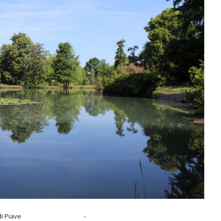
i Piave
-