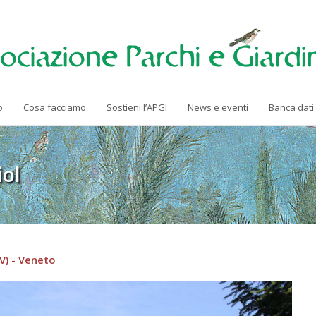
o
Cosa facciamo
Sostieni l’APGI
News e eventi
Banca dati
iol
TV) - Veneto