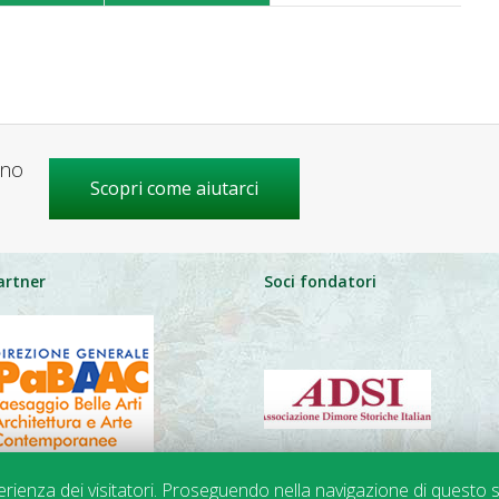
gno
Scopri come aiutarci
artner
Soci fondatori
perienza dei visitatori. Proseguendo nella navigazione di questo s