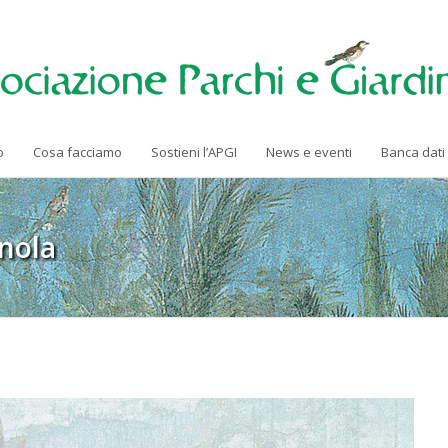
o
Cosa facciamo
Sostieni l’APGI
News e eventi
Banca dati
nola