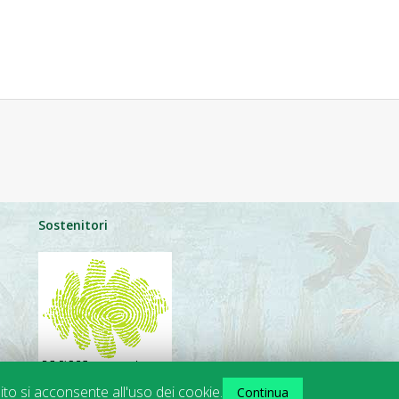
Sostenitori
ito si acconsente all'uso dei cookie.
Continua