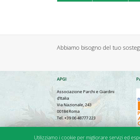
Abbiamo bisogno del tuo soste
APGI
P
Associazione Parchi e Giardini
d’Italia
Via Nazionale, 243
00184 Roma
Tel. +39 06 48777 223
Presentation in English
Utilizziamo i cookie per migliorare servizi ed es