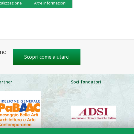
calizzazione
Altre informazioni
gno
Scopri come aiutarci
artner
Soci fondatori