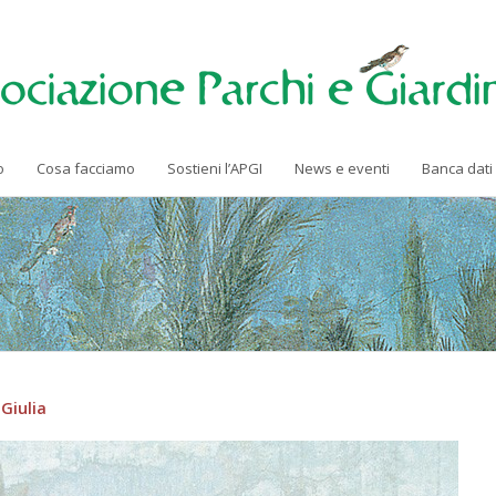
o
Cosa facciamo
Sostieni l’APGI
News e eventi
Banca dati
 Giulia