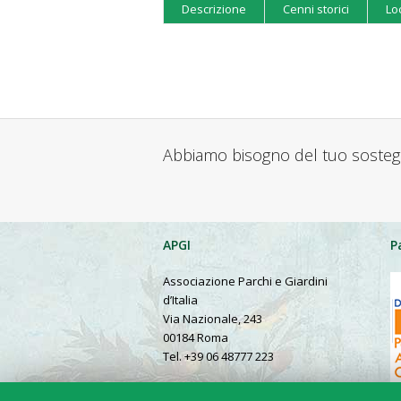
Descrizione
Cenni storici
Lo
Abbiamo bisogno del tuo soste
APGI
P
Associazione Parchi e Giardini
d’Italia
Via Nazionale, 243
00184 Roma
Tel. +39 06 48777 223
Presentation in English