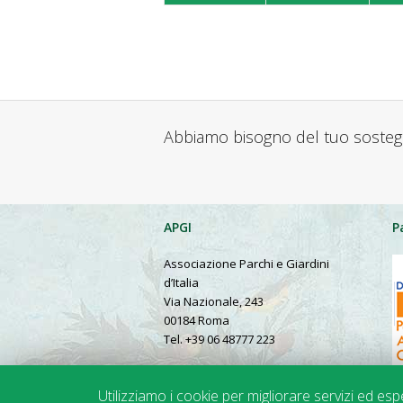
Abbiamo bisogno del tuo soste
APGI
P
Associazione Parchi e Giardini
d’Italia
Via Nazionale, 243
00184 Roma
Tel. +39 06 48777 223
Presentation in English
Utilizziamo i cookie per migliorare servizi ed es