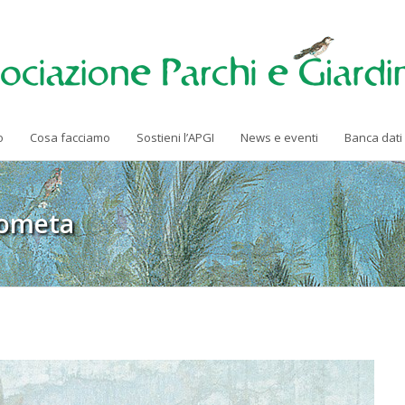
o
Cosa facciamo
Sostieni l’APGI
News e eventi
Banca dati
Cometa