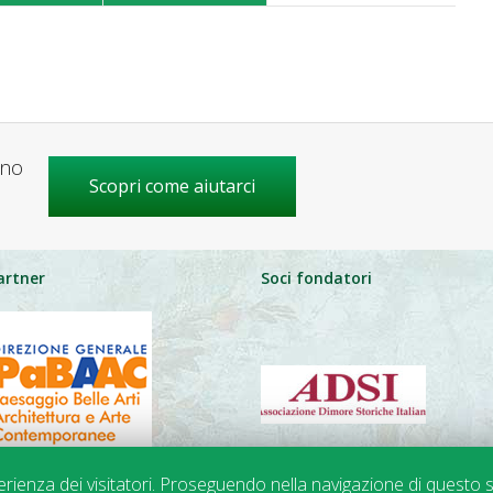
gno
Scopri come aiutarci
artner
Soci fondatori
perienza dei visitatori. Proseguendo nella navigazione di questo s