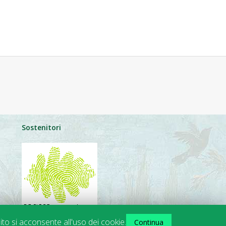
Sostenitori
ito si acconsente all'uso dei cookie.
Continua