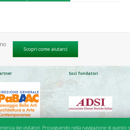
gno
Scopri come aiutarci
artner
Soci fondatori
perienza dei visitatori. Proseguendo nella navigazione di questo s