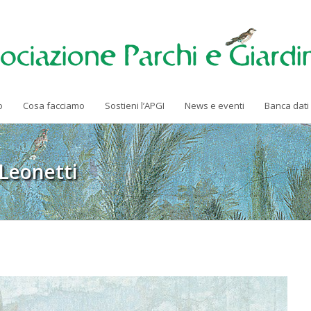
o
Cosa facciamo
Sostieni l’APGI
News e eventi
Banca dati
 Leonetti