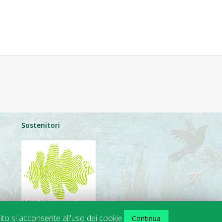
Sostenitori
ito si acconsente all'uso dei cookie.
Continua