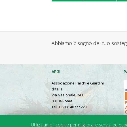
Abbiamo bisogno del tuo soste
APGI
P
Associazione Parchi e Giardini
d’Italia
Via Nazionale, 243
00184 Roma
Tel. +39 06 48777 223
Presentation in English
Utilizziamo i cookie per migliorare servizi ed es