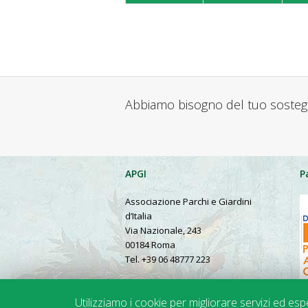
Abbiamo bisogno del tuo soste
APGI
P
Associazione Parchi e Giardini
d’Italia
Via Nazionale, 243
00184 Roma
Tel. +39 06 48777 223
Presentation in English
Utilizziamo i cookie per migliorare servizi ed es