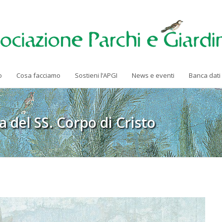
o
Cosa facciamo
Sostieni l’APGI
News e eventi
Banca dati
a del SS. Corpo di Cristo