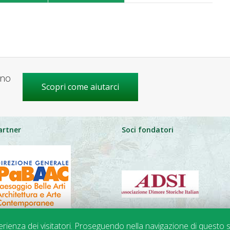
gno
Scopri come aiutarci
artner
Soci fondatori
perienza dei visitatori. Proseguendo nella navigazione di questo s