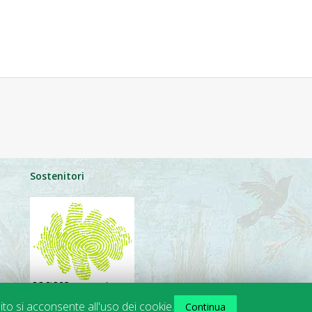
Sostenitori
ito si acconsente all'uso dei cookie.
Continua