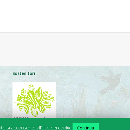
Sostenitori
ito si acconsente all'uso dei cookie.
Continua