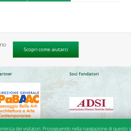
gno
Scopri come aiutarci
artner
Soci fondatori
perienza dei visitatori. Proseguendo nella navigazione di questo s