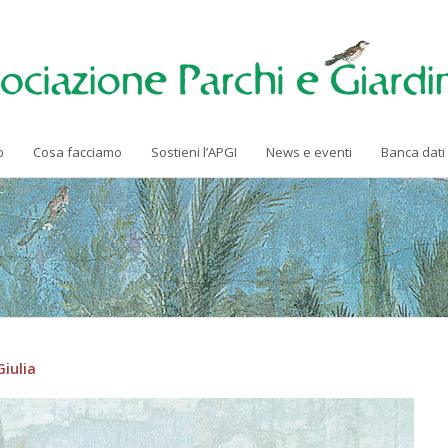
o
Cosa facciamo
Sostieni l’APGI
News e eventi
Banca dati
Giulia