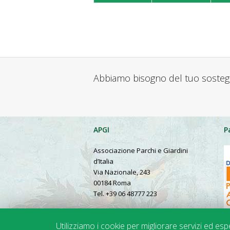
Abbiamo bisogno del tuo soste
APGI
P
Associazione Parchi e Giardini
d’Italia
Via Nazionale, 243
00184 Roma
Tel. +39 06 48777 223
Presentation in English
Utilizziamo i cookie per migliorare servizi ed es