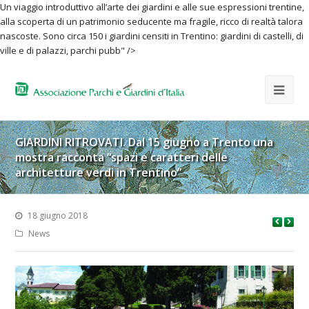
Un viaggio introduttivo all’arte dei giardini e alle sue espressioni trentine,
alla scoperta di un patrimonio seducente ma fragile, ricco di realtà talora
nascoste. Sono circa 150 i giardini censiti in Trentino: giardini di castelli, di
ville e di palazzi, parchi pubb" />
GIARDINI RITROVATI. Dal 15 giugno a Trento una
mostra racconta “spazi e caratteri delle
architetture verdi in Trentino”
18 giugno 2018
News