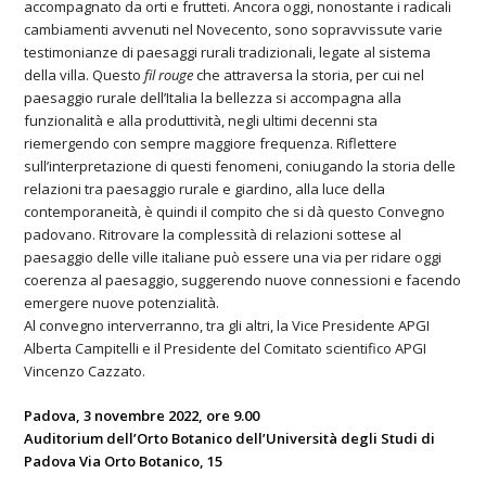
accompagnato da orti e frutteti. Ancora oggi, nonostante i radicali
cambiamenti avvenuti nel Novecento, sono sopravvissute varie
testimonianze di paesaggi rurali tradizionali, legate al sistema
della villa. Questo
fil rouge
che attraversa la storia, per cui nel
paesaggio rurale dell’Italia la bellezza si accompagna alla
funzionalità e alla produttività, negli ultimi decenni sta
riemergendo con sempre maggiore frequenza. Riflettere
sull’interpretazione di questi fenomeni, coniugando la storia delle
relazioni tra paesaggio rurale e giardino, alla luce della
contemporaneità, è quindi il compito che si dà questo Convegno
padovano. Ritrovare la complessità di relazioni sottese al
paesaggio delle ville italiane può essere una via per ridare oggi
coerenza al paesaggio, suggerendo nuove connessioni e facendo
emergere nuove potenzialità.
Al convegno interverranno, tra gli altri, la Vice Presidente APGI
Alberta Campitelli e il Presidente del Comitato scientifico APGI
Vincenzo Cazzato.
Padova, 3 novembre 2022, ore 9.00
Auditorium dell’Orto Botanico dell’Università degli Studi di
Padova Via Orto Botanico, 15