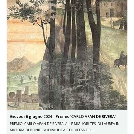
Giovedí 6 giugno 2024 – Premio ‘CARLO AFAN DE RIVERA’
PREMIO ‘CARLO AFAN DE RIVERA’ ALLE MIGLIORI TESI DI LAUREA IN
MATERIA DI BONIFICA IDRAULICA E DI DIFESA DEL…