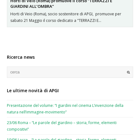
Horti di Veio (Roma) promuove il corso “TERRAZZI E
GIARDINI ALL’OMBRA”
Horti di Veio (Roma), socio sostenitore di APGI, promuove per
sabato 21 Maggio il corso dedicato a "TERRAZZI E…
Ricerca news
Le ultime novità di APGI
Presentazione del volume: “I giardini nel cinema L’invenzione della
natura nell’immagine-movimento”
23/06 Roma – “Le parole del giardino – storia, forme, elementi
compositivi”
19/06 Lecce – “Le parole del giardino – storia, forme, elementi