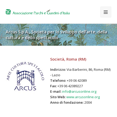
Arcus S.p.A., Società per lo sviluppo dell’arte, della
cultura e dello spettacolo
Società, Roma (RM)
Indirizzo:
Via Barberini, 86, Roma (RM)
- Lazio
Telefono:
+39 06 42089
Fax:
+39 06 42089227
E-mail:
info@arcusonline.org
Sito Web:
www.arcusonline.org
Anno di fondazione:
2004