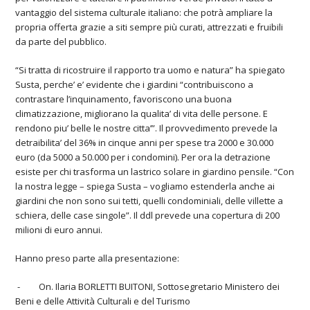
vantaggio del sistema culturale italiano: che potrà ampliare la
propria offerta grazie a siti sempre più curati, attrezzati e fruibili
da parte del pubblico.
“Si tratta di ricostruire il rapporto tra uomo e natura” ha spiegato
Susta, perche’ e’ evidente che i giardini “contribuiscono a
contrastare l’inquinamento, favoriscono una buona
climatizzazione, migliorano la qualita’ di vita delle persone. E
rendono piu’ belle le nostre citta’”. Il provvedimento prevede la
detraibilita’ del 36% in cinque anni per spese tra 2000 e 30.000
euro (da 5000 a 50.000 per i condomini). Per ora la detrazione
esiste per chi trasforma un lastrico solare in giardino pensile. “Con
la nostra legge – spiega Susta – vogliamo estenderla anche ai
giardini che non sono sui tetti, quelli condominiali, delle villette a
schiera, delle case singole”. Il ddl prevede una copertura di 200
milioni di euro annui.
Hanno preso parte alla presentazione:
- On. Ilaria BORLETTI BUITONI, Sottosegretario Ministero dei
Beni e delle Attività Culturali e del Turismo