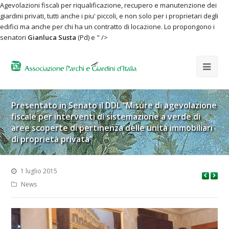
Agevolazioni fiscali per riqualificazione, recupero e manutenzione dei
giardini privati, tutti anche i piu' piccoli, e non solo per i proprietari degli
edifici ma anche per chi ha un contratto di locazione. Lo propongono i
senatori
Gianluca Susta
(Pd) e " />
Presentato in Senato il DDL “Misure di agevolazione
fiscale per interventi di sistemazione a verde di
aree scoperte di pertinenza delle unità immobiliari
di proprietà privata”
1 luglio 2015
News