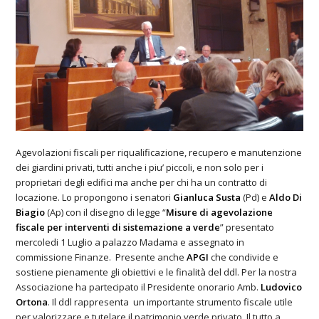
Agevolazioni fiscali per riqualificazione, recupero e manutenzione
dei giardini privati, tutti anche i piu’ piccoli, e non solo per i
proprietari degli edifici ma anche per chi ha un contratto di
locazione. Lo propongono i senatori
Gianluca Susta
(Pd) e
Aldo Di
Biagio
(Ap) con il disegno di legge “
Misure di agevolazione
fiscale per interventi di sistemazione a verde
” presentato
mercoledi 1 Luglio a palazzo Madama e assegnato in
commissione Finanze. Presente anche
APGI
che condivide e
sostiene pienamente gli obiettivi e le finalità del ddl. Per la nostra
Associazione ha partecipato il Presidente onorario Amb.
Ludovico
Ortona
. Il ddl rappresenta un importante strumento fiscale utile
per valorizzare e tutelare il patrimonio verde privato. Il tutto a