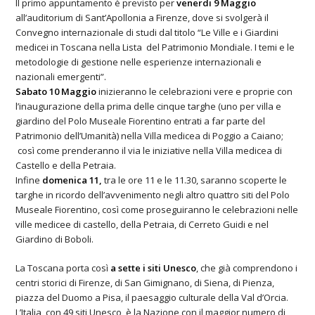
Il primo appuntamento è previsto per
venerdi
9 Maggio
all’auditorium di Sant’Apollonia a Firenze, dove si svolgerà il
Convegno internazionale di studi dal titolo “Le Ville e i Giardini
medicei in Toscana nella Lista del Patrimonio Mondiale. I temi e le
metodologie di gestione nelle esperienze internazionali e
nazionali emergenti”.
Sabato 10 Maggio
inizieranno le celebrazioni vere e proprie con
l’inaugurazione della prima delle cinque targhe (uno per villa e
giardino del Polo Museale Fiorentino entrati a far parte del
Patrimonio dell’Umanità) nella Villa medicea di Poggio a Caiano;
così come prenderanno il via le iniziative nella Villa medicea di
Castello e della Petraia.
Infine
domenica 11,
tra le ore 11 e le 11.30, saranno scoperte le
targhe in ricordo dell’avvenimento negli altro quattro siti del Polo
Museale Fiorentino, così come proseguiranno le celebrazioni nelle
ville medicee di castello, della Petraia, di Cerreto Guidi e nel
Giardino di Boboli.
La Toscana porta così
a sette i siti Unesco
, che già comprendono i
centri storici di Firenze, di San Gimignano, di Siena, di Pienza,
piazza del Duomo a Pisa, il paesaggio culturale della Val d’Orcia.
L’Italia, con 49 siti Unesco, è la Nazione con il maggior numero di