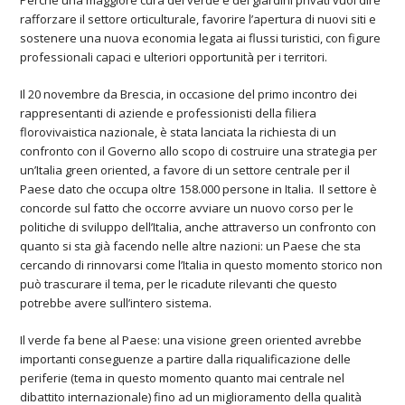
Perché una maggiore cura del verde e dei giardini privati vuol dire
rafforzare il settore orticulturale, favorire l’apertura di nuovi siti e
sostenere una nuova economia legata ai flussi turistici, con figure
professionali capaci e ulteriori opportunità per i territori.
Il 20 novembre da Brescia, in occasione del primo incontro dei
rappresentanti di aziende e professionisti della filiera
florovivaistica nazionale, è stata
lanciata la richiesta di
un
confronto con il Governo
allo scopo di costruire una strategia per
un’Italia green oriented, a favore di un settore centrale per il
Paese dato che occupa oltre 158.000 persone in Italia. Il settore è
concorde sul fatto che occorre avviare un nuovo corso per le
politiche di sviluppo dell’Italia, anche attraverso un confronto con
quanto si sta già facendo nelle altre nazioni: un Paese che sta
cercando di rinnovarsi come l’Italia in questo momento storico non
può trascurare il tema, per le ricadute rilevanti che questo
potrebbe avere sull’intero sistema.
Il verde fa bene al Paese: una visione green oriented avrebbe
importanti conseguenze a partire dalla riqualificazione delle
periferie (tema in questo momento quanto mai centrale nel
dibattito internazionale) fino ad un miglioramento della qualità