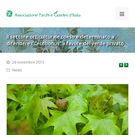
Il settore orticulturale coeso e determinato a
difendere l’ “ecobonus” a favore del verde privato
26 novembre 2015
News