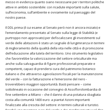
messo in evidenza quanto siano necessarie per i territori politiche
attive in ambito sostenibile: con ricadute importanti sulla salute,
sull’economia, sull’ambiente e ovviamente sul paesaggio del
nostro paese.
Il DDL prima (il cui esame al Senato però non è ancora iniziato) e
l’emendamento presentato al Senato sulla legge di Stabilità (e
purtroppo non approvato) per defiscalizzare gli investimenti sul
verde delle abitazioni è stato un
segnale di lungimiranza
in termini
di miglioramento della qualità della vita nelle città e di promozione
dell’educazione alla tutela del territorio. Uno strumento legislativo
che favorirebbe la valorizzazione del settore orticulturale ma
anche sulla salvaguardia di figure professionali preparate e
competenti, capaci di prendersi cura del patrimonio botanico
italiano e che attraverso agevolazioni fiscali per la manutenzione
del verde – con la fatturazione e l’emersione del nero -
troverebbero maggiori opportunità. Basti pensare – come
sottolineato in occasione del convegno di
Assoflorolombardia di
fine settembre a Milano
– che il danno di una potatura sbagliata
costa alla comunità
1400 euro: a pianta
! Azioni importanti
finalizzate alla crescita del settore: in termini culturali e turistici.