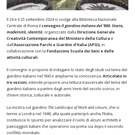
Il 24 e il 25 settembre 2024 si svolge alla Biblioteca Nazionale
Centrale di Roma il
convegno
Il giardino italiano del ‘900. Storia,
modernità, identità
,
organizzato
dalla
Direzione Generale
Creatività Contemporanea del Ministero della Cultura
e
dall’
Associazione Parchi e Giardini d’Italia (APGI)
, in
collaborazione con la
Fondazione Scuola dei beni e delle
attività culturali
.
Il convegno si propone di indagare lo stato degli studi sul tema del
giardino italiano nel ’900 e ampliarne la conoscenza.
Articolato in
tre sezioni
, intende proporre una lettura trasversale del tema del
giardino italiano a partire dagli anni Venti del secolo scorso, in
chiave storica, culturale e autoriale.
La mostra sul giardino
The Landscape of Work and Leisure
, che si
tenne a Londra nel 1948, alla quale partecipò anche l’Italia,
costituisce lo spunto per analizzare il ruolo di alcuni architetti e
paesaggisti italiani che operarono sia prima sia dopo il secondo
conflitto mondiale.