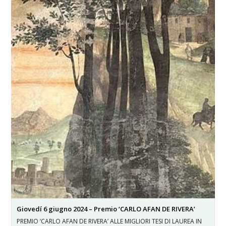
Giovedí 6 giugno 2024 – Premio ‘CARLO AFAN DE RIVERA’
PREMIO ‘CARLO AFAN DE RIVERA’ ALLE MIGLIORI TESI DI LAUREA IN