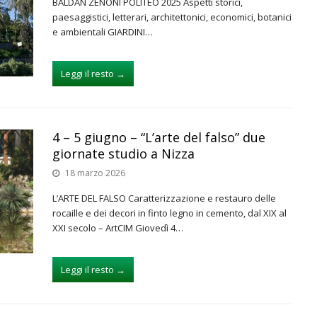
BALDAN ZENONI POLITEO 2025 Aspetti storici,
paesaggistici, letterari, architettonici, economici, botanici
e ambientali GIARDINI…
Leggi il resto
→
4 – 5 giugno – “L’arte del falso” due
giornate studio a Nizza
18 marzo 2026
L’ARTE DEL FALSO Caratterizzazione e restauro delle
rocaille e dei decori in finto legno in cemento, dal XIX al
XXI secolo – ArtCIM Giovedì 4…
Leggi il resto
→