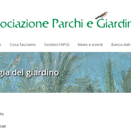
o
Cosa facciamo
Sostieni l’APGI
News e eventi
Banca dati
gia del giardino
to
iati