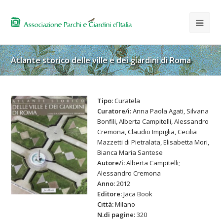
Atlante storico delle ville e dei giardini di Roma
Tipo:
Curatela
Curatore/i:
Anna Paola Agati, Silvana
Bonfili, Alberta Campitelli, Alessandro
Cremona, Claudio Impiglia, Cecilia
Mazzetti di Pietralata, Elisabetta Mori,
Bianca Maria Santese
Autore/i:
Alberta Campitelli;
Alessandro Cremona
Anno:
2012
Editore:
Jaca Book
Città:
Milano
N.di pagine:
320