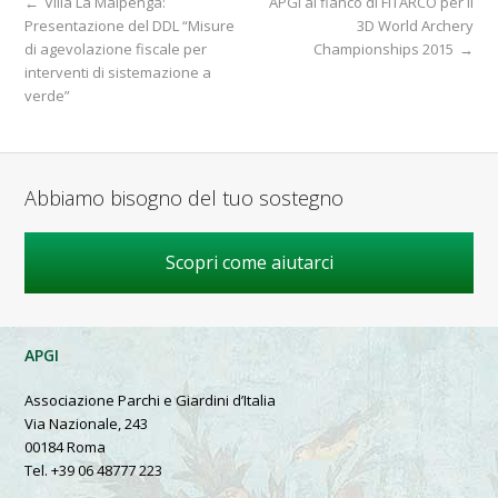
←
Villa La Malpenga:
APGI al fianco di FITARCO per il
Presentazione del DDL “Misure
3D World Archery
di agevolazione fiscale per
Championships 2015
→
interventi di sistemazione a
verde”
Abbiamo bisogno del tuo sostegno
Scopri come aiutarci
APGI
Associazione Parchi e Giardini d’Italia
Via Nazionale, 243
00184 Roma
Tel. +39 06 48777 223