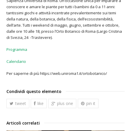
Sapienza Università di Roma. Un’occasione unica per imparare a
conoscere e amare le piante per tutti i bambini da 0 a 11 anni:
tantissimi giochi e attività incentrate prevalentemente sui temi
della natura, della botanica, della fisica, dell’ecosostenibilità,
dell’arte. Tutti i weekend di maggio, giugno, settembre e ottobre,
dalle ore 10 alle 18, presso l’Orto Botanico di Roma (Largo Cristina
di Svezia, 24 -Trastevere).
Programma
Calendario
Per saperne di più https://web.uniroma1.it/ortobotanico/
Condividi questo elemento
tweet
like
plus one
pin it
Articoli correlati