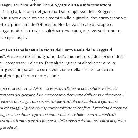
egni, sculture, erbari, libri e oggetti d’arte e interpretazioni
° luglio, la storia del giardino. Dal complesso della Reggia di
in gioco e in relazione sistemi di ville e giardini che attraversano e
nto ai primi anni dell’Ottocento. Ne deriva un caleidoscopio di
gi, modelli culturali e stili di vita, evocano, attraverso il contatto
a sempre aspira.
co i vari temi legati alla storia del Parco Reale della Reggia di
no”. Presente nell’immaginario dell’uomo nel corso dei secoli e delle
i compositivi. I disegni formali dei “giardini all’italiana” o “alla
’inglese”, in parallelo con l’evoluzione della scienza botanica,
turali dei quali sono espressione.
i, vice-presidente APGI –
si esorcizza l’idea di una natura oscura ed
ganizzato del giardino è un microcosmo dominato dall’uomo e che evoca il
 intersecano: il giardino è narrazione mediata da simboli. Il giardino è
di messaggi. Il giardino è sperimentazione scientifica. Il giardino è creatura
agine in un dipinto gli dona immortalità, cristallizza un momento di
doscopio di immagini del percorso della mostra il visitatore entra in questo
 paradiso
”.