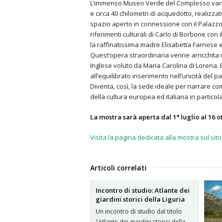
L’immenso Museo Verde del Complesso vanvite
e circa 40 chilometri di acquedotto, realizzato
spazio aperto in connessione con il Palazzo R
riferimenti culturali di Carlo di Borbone con 
la raffinatissima madre Elisabetta Farnese 
Quest’opera straordinaria venne arricchita 
Inglese voluto da Maria Carolina di Lorena.
all’equilibrato inserimento nell’unicità de
Diventa, così, la sede ideale per narrare come 
della cultura europea ed italiana in particol
La mostra sarà aperta dal 1° luglio al 16 o
Visita la pagina dedicata alla mostra sul sit
Articoli correlati
Incontro di studio: Atlante dei
giardini storici della Liguria
Un incontro di studio dal titolo
"Atlante dei giardini storici della