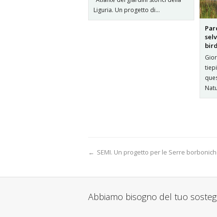
Liguria. Un progetto di…
Par
sel
bir
Gior
tiep
ques
Nat
←
SEMI. Un progetto per le Serre borbonich
Abbiamo bisogno del tuo soste