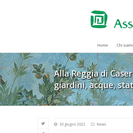
Home
Chi siam
Alla Reggia di Caser
giardini, acque, st
30 giugno 2022
News