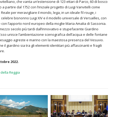
lliano, che vanta un’estensione di 123 ettari di Parco, 60 di bosco
 a partire dal 1752 con l’iniziale progetto di Luigi Vanvitelli come
eale per meravigliare il mondo, lega, in un ideale fil rouge, i
il celebre bisnonno Luigi XIV e il modello universale di Versailles, con
e con l’apporto nord europeo della moglie Maria Amalia di Sassonia.
mezzo secolo più tardi dall’innovativo e stupefacente Giardino
 Esso unisce l’ambientazione scenografica dell’acqua e delle fontane
l paesaggio agreste e marino con la maestosa presenza del Vesuvio.
il giardino sia tra gli elementi identitari più affascinanti e fragili
are.
ttobre 2022.
o della Reggia