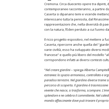
Cremona. Circa duecento opere tra dipinti, dis
contemporanee racconteranno, a partire dal 1
Caserta si dipanano temi e vicende mettendo 
interessano tutta la penisola, dal Rinascime
rappresentazioni che, nella diversità di paesag
con la natura, l’Eden perduto a cui l’uomo d
Il ricco progetto espositivo, nel mettere a fuo
Caserta, ripercorre anche quella del “giardi
varie civiltà, esso ha sviluppato diversi modell
francese” e quello più libero del modello “all
corrispondono infatti ai diversi contesti cul
“
Nel creare giardini
– spiega Alberta Campitell
estranea: lo spazio armonioso, controllato e or
paradiso terrestre. Nel giardino diverse trame si
percorso di scoperta. Il giardino è trasmissione 
vivente che nasce, si trasforma, scompare. L’imm
splendore e ne celebra il committente. Nel calei
mondo affascinante dove può trovare il proprio