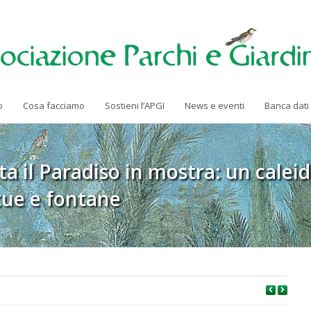
o
Cosa facciamo
Sostieni l’APGI
News e eventi
Banca dati
ta il Paradiso in mostra: un caleid
atue e fontane