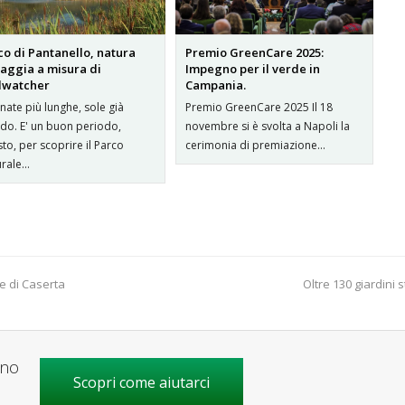
co di Pantanello, natura
Premio GreenCare 2025:
vaggia a misura di
Impegno per il verde in
dwatcher
Campania.
nate più lunghe, sole già
Premio GreenCare 2025 Il 18
ido. E' un buon periodo,
novembre si è svolta a Napoli la
to, per scoprire il Parco
cerimonia di premiazione…
urale…
e di Caserta
Oltre 130 giardini 
gno
Scopri come aiutarci