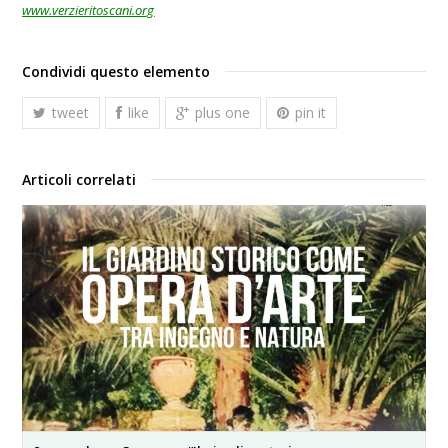
www.verzieritoscani.org
Condividi questo elemento
tweet
like
plus one
pin it
Articoli correlati