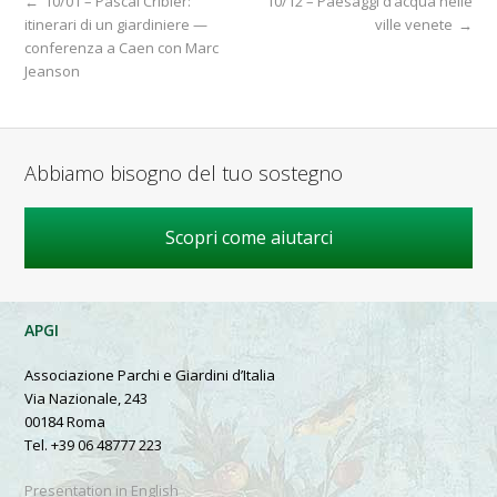
←
10/01 – Pascal Cribier:
10/12 – Paesaggi d’acqua nelle
itinerari di un giardiniere —
ville venete
→
conferenza a Caen con Marc
Jeanson
Abbiamo bisogno del tuo sostegno
Scopri come aiutarci
APGI
Associazione Parchi e Giardini d’Italia
Via Nazionale, 243
00184 Roma
Tel. +39 06 48777 223
Presentation in English