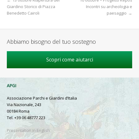
←
13 ottobre Riapertura del
10 ottobre – Progetto Kepos
Giardino Storico di Piazza
Incontri su archeologia e
Benedetto Cairoli
paesaggio
→
Abbiamo bisogno del tuo sostegno
Scopri come aiutarci
APGI
Associazione Parchi e Giardini d’Italia
Via Nazionale, 243
00184 Roma
Tel. +39 06 48777 223
Presentation in English