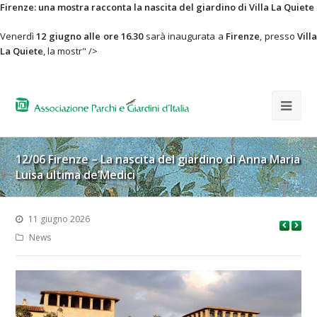
Firenze: una mostra racconta la nascita del giardino di Villa La Quiete
Venerdì
12 giugno alle ore 16.30
sarà inaugurata a
Firenze
, presso
Vill
La Quiete
, la mostr" />
12/06 Firenze – La nascita del giardino di Anna Maria
Luisa ultima de’Medici
11 giugno 2026
News