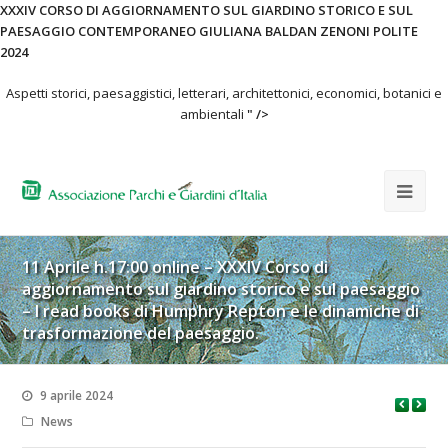
XXXIV CORSO DI AGGIORNAMENTO SUL GIARDINO STORICO E SUL
PAESAGGIO CONTEMPORANEO GIULIANA BALDAN ZENONI POLITE
2024
Aspetti storici, paesaggistici, letterari, architettonici, economici, botanici e
ambientali
" />
11 Aprile h.17:00 online – XXXIV Corso di
aggiornamento sul giardino storico e sul paesaggio
– I read books di Humphry Repton e le dinamiche di
trasformazione del paesaggio.
9 aprile 2024
News